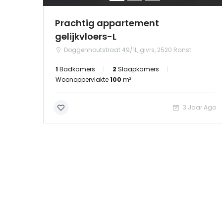
Prachtig appartement
gelijkvloers-L
Doggenhoutstraat 49/1L, glvrs, 2520 Ranst
1
Badkamers
2
Slaapkamers
Woonoppervlakte
100
m²
3 Jaar Ago