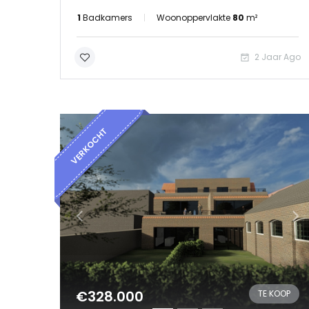
1
Badkamers
Woonoppervlakte
80
m²
2 Jaar Ago
VERKOCHT
€328.000
TE KOOP