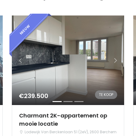
NIEUW
€239.500
TE KOOP
Charmant 2K-appartement op
mooie locatie
Lodewijk Van Berckenlaan 51 (2eV), 2600 Berchem