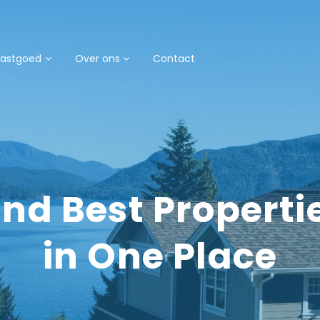
astgoed
Over ons
Contact
ind Best Properti
in One Place