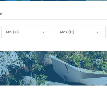
Min (€)
Max (€)