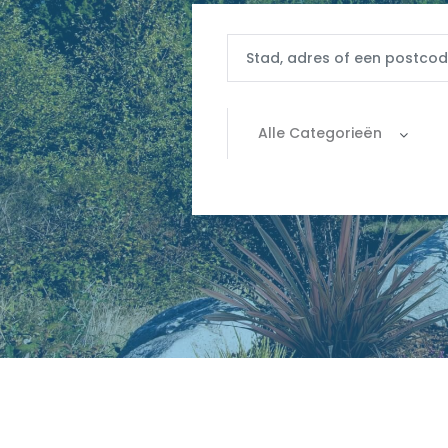
Alle Categorieën
Alle categorieën
|-Apartement
|-Commercieel
|-Grond
|-Huis
|-Parking