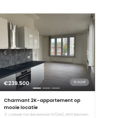
€239.500
TE KOOP
Charmant 2K-appartement op
mooie locatie
Lodewijk Van Berckenlaan 51/(1eV), 2600 Berchem