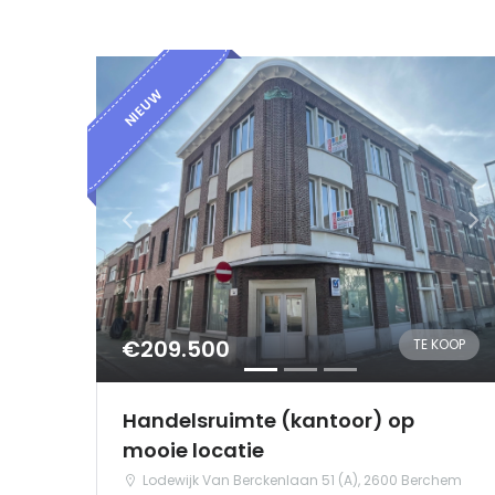
NIEUW
€209.500
TE KOOP
Handelsruimte (kantoor) op
mooie locatie
Lodewijk Van Berckenlaan 51 (A), 2600 Berchem