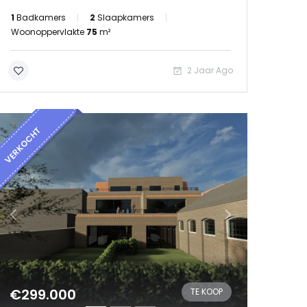
1
Badkamers
2
Slaapkamers
Woonoppervlakte
75
m²
2 Jaar Ago
VERKOCHT
€299.000
TE KOOP