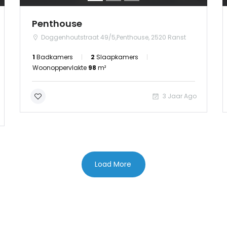
Log in
Penthouse
Doggenhoutstraat 49/5,Penthouse, 2520 Ranst
1
Badkamers
2
Slaapkamers
Woonoppervlakte
98
m²
3 Jaar Ago
Load More