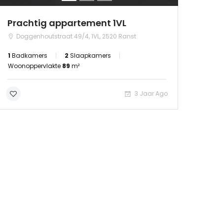
Prachtig appartement 1VL
Doggenhoutstraat 49/4, 1VL, 2520 Ranst
1
Badkamers
2
Slaapkamers
Woonoppervlakte
89
m²
3 Jaar Ago