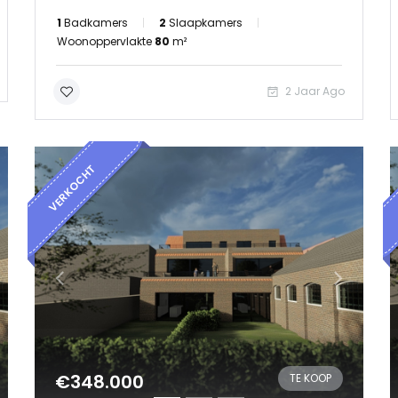
1
Badkamers
2
Slaapkamers
Woonoppervlakte
80
m²
2 Jaar Ago
VERKOCHT
€348.000
TE KOOP
Onthoud mij
Wachtwoord vergeten?