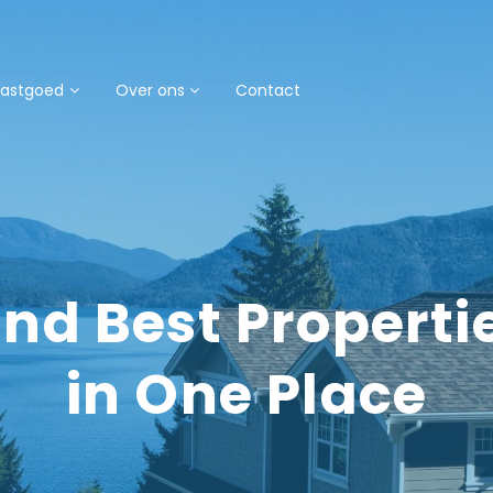
astgoed
Over ons
Contact
ind Best Properti
in One Place