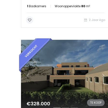
1
Badkamers
Woonoppervlakte
80
m²
2 Jaar Ago
VERKOCHT
€328.000
TE KOOP