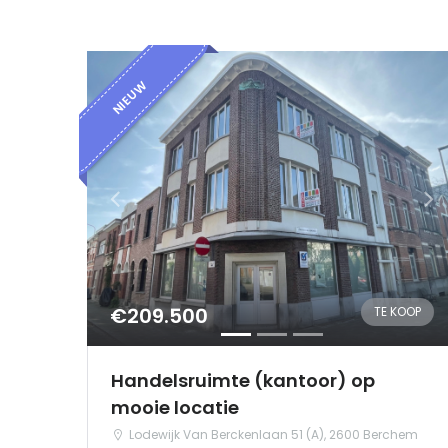
NIEUW
€209.500
TE KOOP
Handelsruimte (kantoor) op
mooie locatie
Lodewijk Van Berckenlaan 51 (A), 2600 Berchem