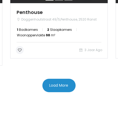
Log in
Penthouse
Doggenhoutstraat 49/5,Penthouse, 2520 Ranst
1
Badkamers
2
Slaapkamers
Woonoppervlakte
98
m²
3 Jaar Ago
Load More