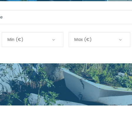
Min (€)
Max (€)