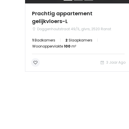
Prachtig appartement
gelijkvloers-L
Doggenhoutstraat 49/1L, glvrs, 2520 Ranst
1
Badkamers
2
Slaapkamers
Woonoppervlakte
100
m²
3 Jaar Ago