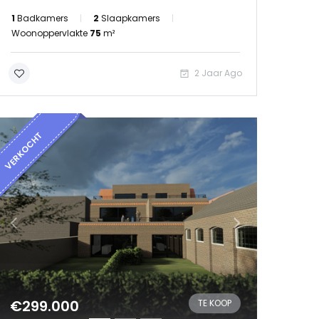
1
Badkamers
2
Slaapkamers
Woonoppervlakte
75
m²
2 Jaar Ago
VERKOCHT
€299.000
TE KOOP