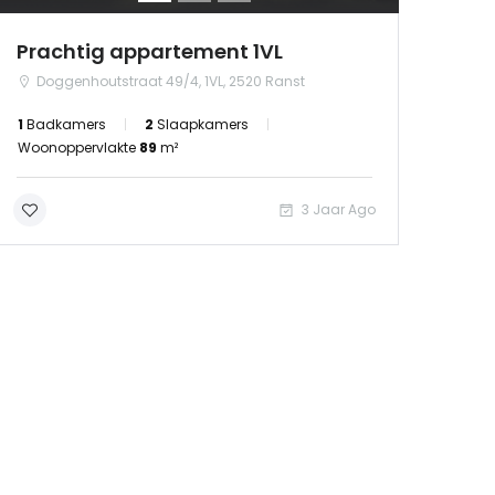
Prachtig appartement 1VL
Doggenhoutstraat 49/4, 1VL, 2520 Ranst
1
Badkamers
2
Slaapkamers
Woonoppervlakte
89
m²
3 Jaar Ago