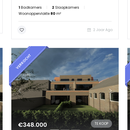
1
Badkamers
2
Slaapkamers
Woonoppervlakte
80
m²
2 Jaar Ago
VERKOCHT
€348.000
TE KOOP
Onthoud mij
Wachtwoord vergeten?