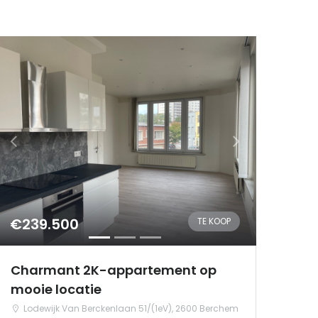
€239.500
TE KOOP
Charmant 2K-appartement op
mooie locatie
Lodewijk Van Berckenlaan 51/(1eV), 2600 Berchem