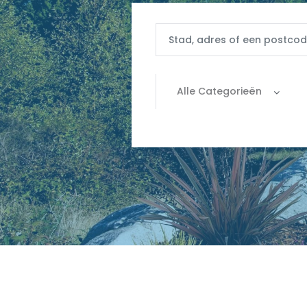
Alle Categorieën
Alle categorieën
|-Apartement
|-Commercieel
|-Grond
|-Huis
|-Parking