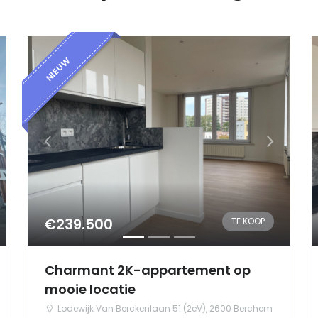
NIEUW
€239.500
TE KOOP
Charmant 2K-appartement op
mooie locatie
Lodewijk Van Berckenlaan 51 (2eV), 2600 Berchem