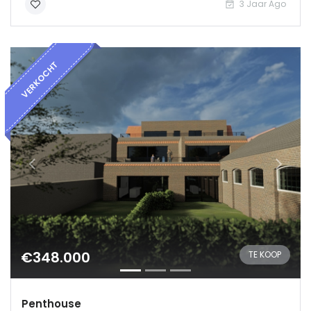
Log in
3 Jaar Ago
VERKOCHT
€348.000
TE KOOP
Penthouse