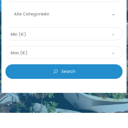
Alle Categorieën
Alle categorieën
Min (€)
|-Apartement
Max (€)
|-Commercieel
Search
|-Grond
|-Huis
|-Parking