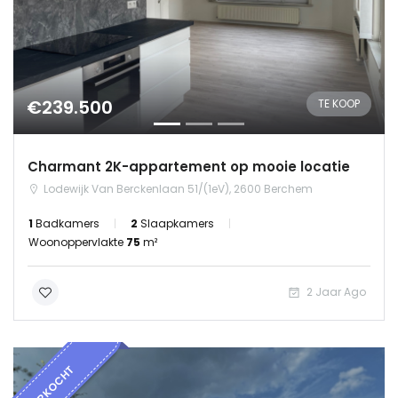
€239.500
TE KOOP
Charmant 2K-appartement op mooie locatie
Lodewijk Van Berckenlaan 51/(1eV), 2600 Berchem
1
Badkamers
2
Slaapkamers
Woonoppervlakte
75
m²
2 Jaar Ago
VERKOCHT