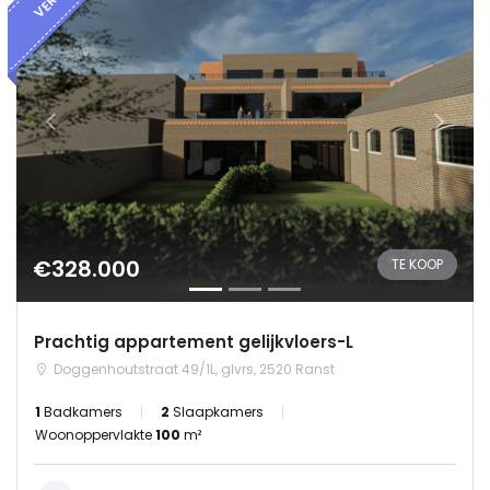
€328.000
TE KOOP
Prachtig appartement gelijkvloers-L
Doggenhoutstraat 49/1L, glvrs, 2520 Ranst
1
Badkamers
2
Slaapkamers
Onthoud mij
Wachtwoord vergeten?
Woonoppervlakte
100
m²