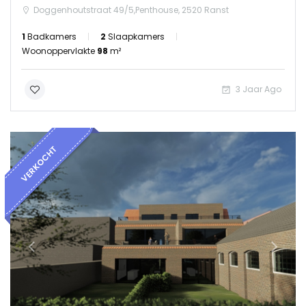
Doggenhoutstraat 49/5,Penthouse, 2520 Ranst
1
Badkamers
2
Slaapkamers
Woonoppervlakte
98
m²
3 Jaar Ago
VERKOCHT