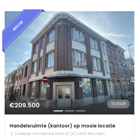
NIEUW
€209.500
TE KOOP
Handelsruimte (kantoor) op mooie locatie
Lodewijk Van Berckenlaan 51 (A), 2600 Berchem