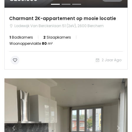
Charmant 2K-appartement op mooie locatie
Lodewijk Van Berckenlaan 51 (2eV), 2600 Berchem
1
Badkamers
2
Slaapkamers
Woonoppervlakte
80
m²
2 Jaar Ago