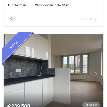
1
Badkamers
Woonoppervlakte
80
m²
2 Jaar Ago
NIEUW
€239.500
TE KOOP