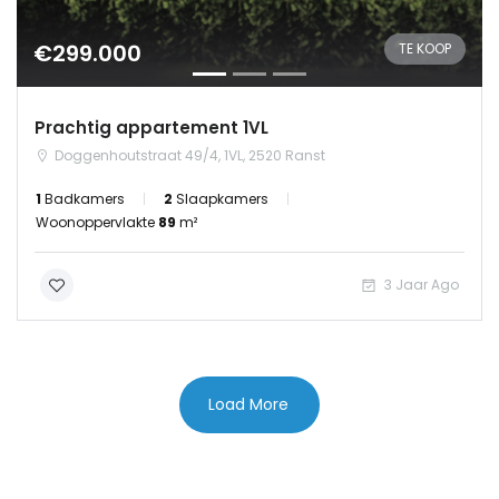
€299.000
TE KOOP
Prachtig appartement 1VL
Doggenhoutstraat 49/4, 1VL, 2520 Ranst
1
Badkamers
2
Slaapkamers
Woonoppervlakte
89
m²
3 Jaar Ago
Load More