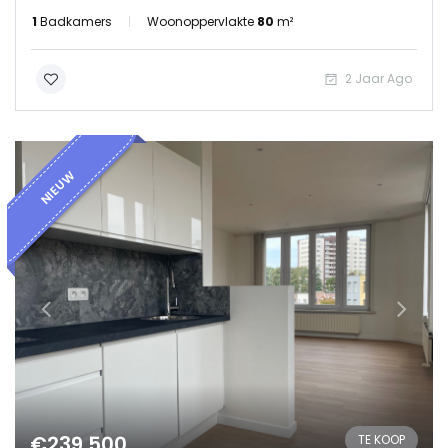
1
Badkamers
Woonoppervlakte
80
m²
2 Jaar Ago
NIEUW
€239.500
TE KOOP