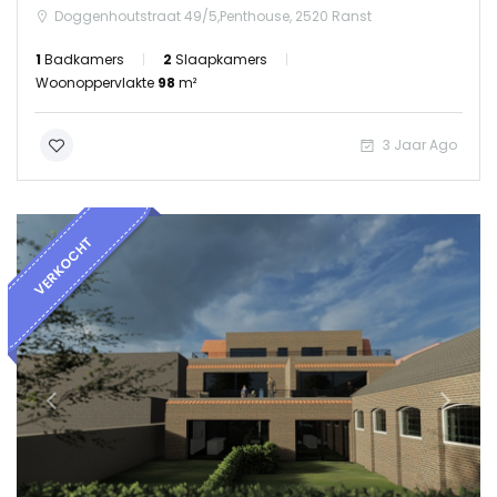
Doggenhoutstraat 49/5,Penthouse, 2520 Ranst
1
Badkamers
2
Slaapkamers
Woonoppervlakte
98
m²
3 Jaar Ago
VERKOCHT