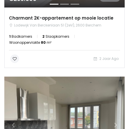
Charmant 2K-appartement op mooie locatie
Lodewijk Van Berckenlaan 51 (2eV), 2600 Berchem
1
Badkamers
2
Slaapkamers
Woonoppervlakte
80
m²
2 Jaar Ago