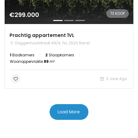
€299.000
TE KOOP
Prachtig appartement 1VL
Doggenhoutstraat 49/4, 1VL, 2520 Ranst
1
Badkamers
2
Slaapkamers
Woonoppervlakte
89
m²
3 Jaar Ago
Load More