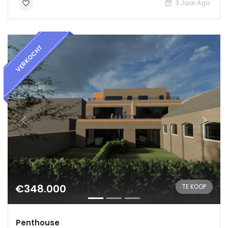
Log in
3 Jaar Ago
VERKOCHT
€348.000
TE KOOP
Penthouse