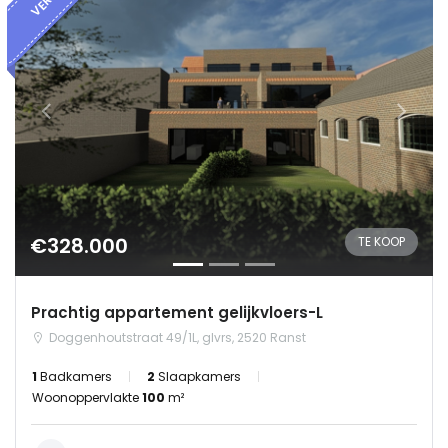
€328.000
TE KOOP
Prachtig appartement gelijkvloers-L
Doggenhoutstraat 49/1L, glvrs, 2520 Ranst
1
Badkamers
2
Slaapkamers
Onthoud mij
Wachtwoord vergeten?
Woonoppervlakte
100
m²