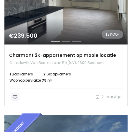
€239.500
TE KOOP
Charmant 2K-appartement op mooie locatie
Lodewijk Van Berckenlaan 51/(1eV), 2600 Berchem
1
Badkamers
2
Slaapkamers
Woonoppervlakte
75
m²
2 Jaar Ago
VERKOCHT