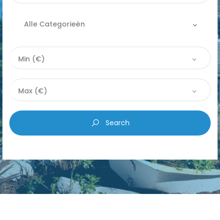
Alle Categorieën
Alle categorieën
Min (€)
|-Apartement
Max (€)
|-Commercieel
Search
|-Grond
|-Huis
|-Parking