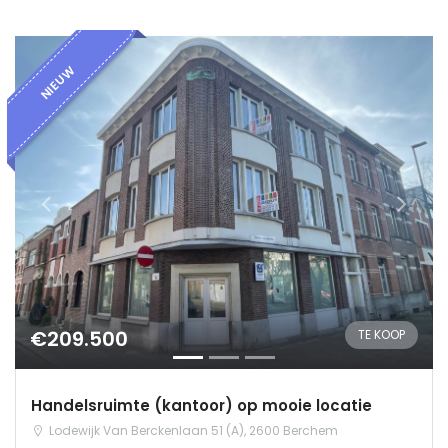
NIEUW
€209.500
TE KOOP
Handelsruimte (kantoor) op mooie locatie
Lodewijk Van Berckenlaan 51 (A), 2600 Berchem