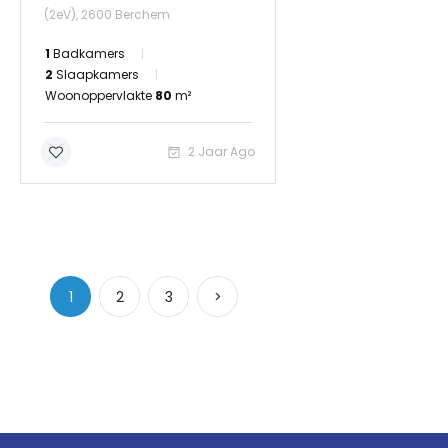
(2eV), 2600 Berchem
1
Badkamers
2
Slaapkamers
Woonoppervlakte
80
m²
2 Jaar Ago
1
2
3
>