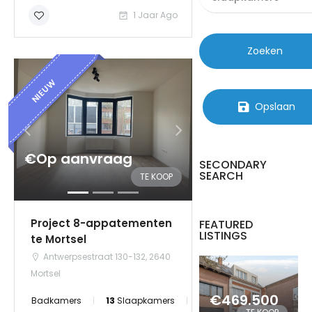
1 Jaar Ago
|-Huis
|-Parking
Zoeken
NIEUW
Opslaan
€Op aanvraag
SECONDARY
SEARCH
TE KOOP
Project 8-appatementen
FEATURED
LISTINGS
te Mortsel
Antwerpsestraat 130-132, 2640
Mortsel
€469.500
Badkamers
13
Slaapkamers