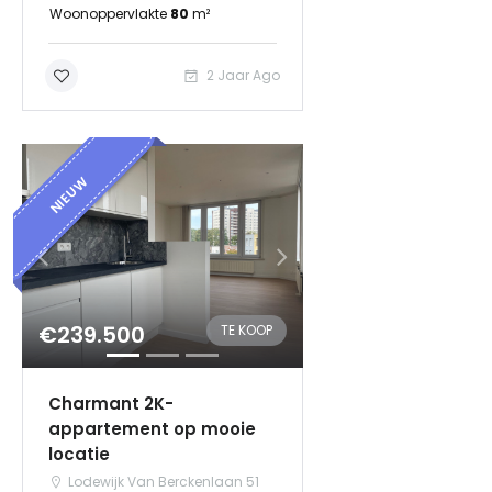
Woonoppervlakte
80
m²
2 Jaar Ago
NIEUW
€239.500
TE KOOP
Charmant 2K-
appartement op mooie
locatie
Lodewijk Van Berckenlaan 51