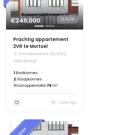
€249.000
TE KOOP
Prachtig appartement
2VR te Mortsel
Antwerpsestraat 132, B202,
2640 Mortsel
1
Badkamers
2
Slaapkamers
Woonoppervlakte
76
m²
1 Jaar Ago