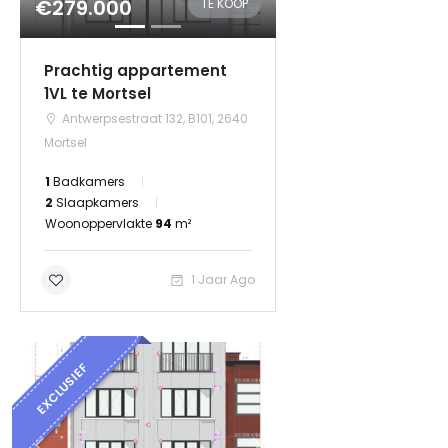
€279.000
TE KOOP
Prachtig appartement
1VL te Mortsel
Antwerpsestraat 132, B101, 2640
Mortsel
1
Badkamers
2
Slaapkamers
Woonoppervlakte
94
m²
1 Jaar Ago
EXCLUSIEF