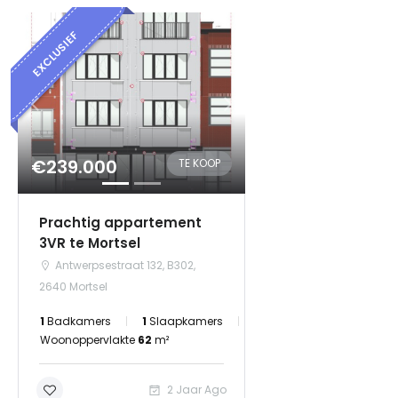
EXCLUSIEF
Onthoud mij
Wachtwoord vergeten?
Log in
€239.000
TE KOOP
Prachtig appartement
3VR te Mortsel
Antwerpsestraat 132, B302,
2640 Mortsel
1
Badkamers
1
Slaapkamers
Woonoppervlakte
62
m²
2 Jaar Ago