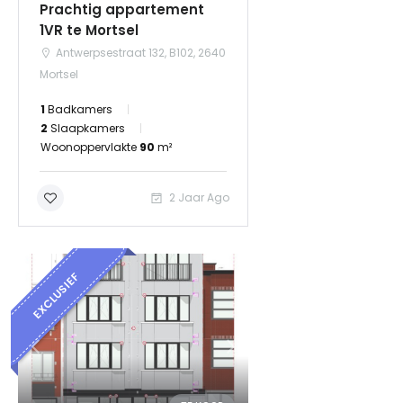
Prachtig appartement
1VR te Mortsel
Antwerpsestraat 132, B102, 2640
Mortsel
1
Badkamers
2
Slaapkamers
Woonoppervlakte
90
m²
2 Jaar Ago
EXCLUSIEF