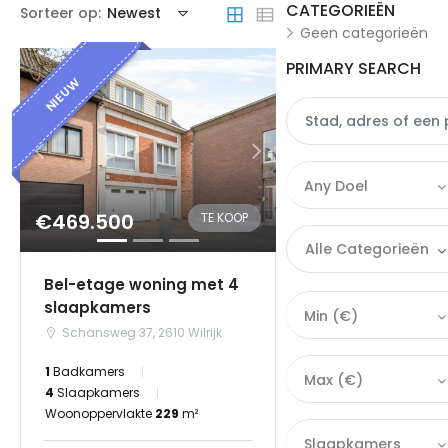
CATEGORIEËN
Sorteer op:
Newest
Geen categorieën
PRIMARY SEARCH
NIEUW
Any Doel
€469.500
TE KOOP
Alle Categorieën
Bel-etage woning met 4
Alle categorieën
slaapkamers
Min (€)
Schansweg 37, 2610 Wilrijk
|-Apartement
1
Badkamers
Max (€)
|-Commercieel
4
Slaapkamers
Woonoppervlakte
229
m²
|-Grond
Slaapkamers