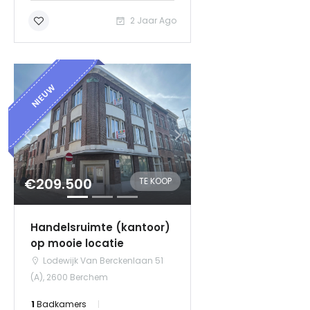
2 Jaar Ago
NIEUW
€209.500
TE KOOP
Handelsruimte (kantoor)
op mooie locatie
Lodewijk Van Berckenlaan 51
(A), 2600 Berchem
1
Badkamers