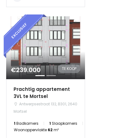
EXCLUSIEF
€239.000
TE KOOP
Prachtig appartement
3VL te Mortsel
Antwerpsestraat 132, B301, 2640
Mortsel
1
Badkamers
1
Slaapkamers
Woonoppervlakte
62
m²