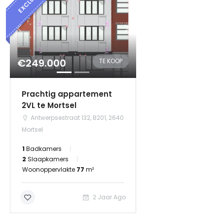
EXCLUSIEF
€249.000
TE KOOP
Prachtig appartement
2VL te Mortsel
Antwerpsestraat 132, B201, 2640
Mortsel
1
Badkamers
2
Slaapkamers
Woonoppervlakte
77
m²
2 Jaar Ago