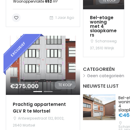
TE KOOP
Woonoppervlakte
652
m²
Bel-etage
1 Jaar Ago
woning
met 4
slaapkame
rs
Schansweg
EXCLUSIEF
37, 2610 Wilrijk
CATEGORIEËN
Geen categorieën
€275.000
TE KOOP
NIEUWSTE LIJST
Bel-e
woni
Prachtig appartement
4
slaa
GLV R te Mortsel
€46
Antwerpsestraat 132, B002,
2640 Mortsel
Scha