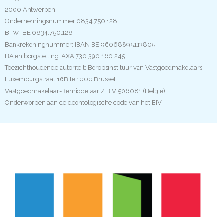
2000 Antwerpen
Ondernemingsnummer 0834 750 128
BTW: BE 0834.750.128
Bankrekeningnummer: IBAN BE 96068895113805
BA en borgstelling: AXA 730.390.160.245
Toezichthoudende autoriteit: Beropsinstituur van Vastgoedmakelaars,
Luxemburgstraat 16B te 1000 Brussel
Vastgoedmakelaar-Bemiddelaar / BIV 506081 (Belgie)
Onderworpen aan de deontologische code van het BIV